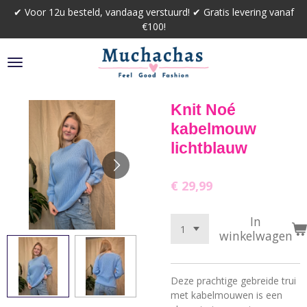
✔ Voor 12u besteld, vandaag verstuurd! ✔ Gratis levering vanaf
Ga
€100!
direct
naar
de
hoofdinhoud
Knit Noé
kabelmouw
lichtblauw
€ 29,99
In
winkelwagen
Deze prachtige gebreide trui
met kabelmouwen is een