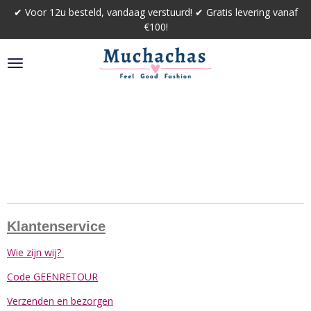
✔ Voor 12u besteld, vandaag verstuurd! ✔ Gratis levering vanaf
Ga
€100!
direct
naar
de
hoofdinhoud
Klantenservice
Wie zijn wij?
Code GEENRETOUR
Verzenden en bezorgen