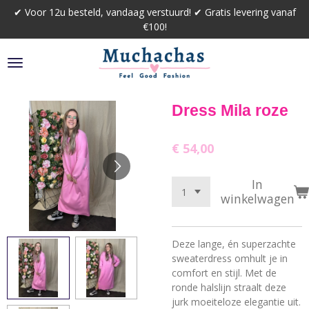
✔ Voor 12u besteld, vandaag verstuurd! ✔ Gratis levering vanaf
Ga
€100!
direct
naar
de
hoofdinhoud
Dress Mila roze
€ 54,00
In
winkelwagen
Deze lange, én superzachte
sweaterdress omhult je in
comfort en stijl. Met de
ronde halslijn straalt deze
jurk moeiteloze elegantie uit.