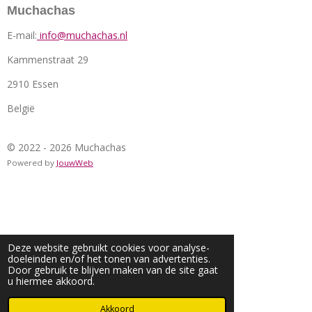
Muchachas
E-mail:
info@muchachas.nl
Kammenstraat 29
2910 Essen
België
© 2022 - 2026 Muchachas
Powered by
JouwWeb
Deze website gebruikt cookies voor analyse-
doeleinden en/of het tonen van advertenties.
Door gebruik te blijven maken van de site gaat
u hiermee akkoord.
Akkoord