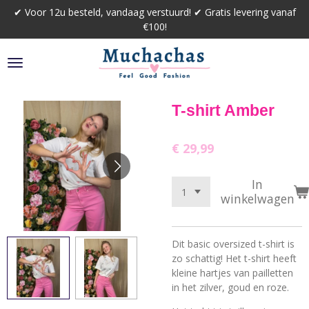
✔ Voor 12u besteld, vandaag verstuurd! ✔ Gratis levering vanaf
Ga
€100!
direct
naar
de
hoofdinhoud
T-shirt Amber
€ 29,99
In
winkelwagen
Dit basic oversized t-shirt is
zo schattig! Het t-shirt heeft
kleine hartjes van pailletten
in het zilver, goud en roze.