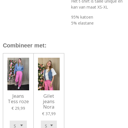
Het t-shirt is taille unique en
kan van maat XS-XL
95% katoen
5% elastane
Combineer met:
Jeans
Gilet
Tess roze
jeans
Nora
€ 29,99
€ 37,99