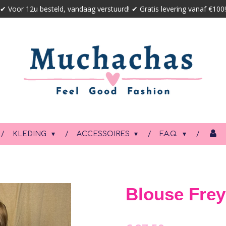
✔ Voor 12u besteld, vandaag verstuurd! ✔ Gratis levering vanaf €100!
KLEDING
ACCESSOIRES
F.A.Q.
Blouse Frey